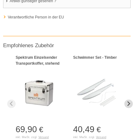
Artikel günstiger gesehen ?
Verantwortliche Person in der EU
Empfohlenes Zubehör
Spektrum Einzelsender
Schwimmer Set - Timber
Smar
Transportkoffer, stehend
Lade
(Inte
69,90
40,49
14
€
€
inkl. MwSt. zzgl.
Versand
inkl. MwSt. zzgl.
Versand
inkl. 