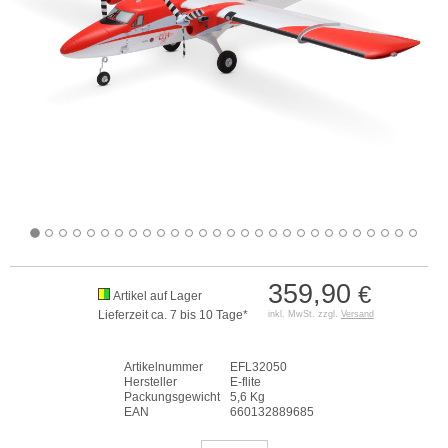
359,90
€
Artikel auf Lager
Lieferzeit ca. 7 bis 10 Tage*
inkl. MwSt. zzgl.
Versand
Artikelnummer
EFL32050
Hersteller
E-flite
Packungsgewicht
5,6 Kg
EAN
660132889685