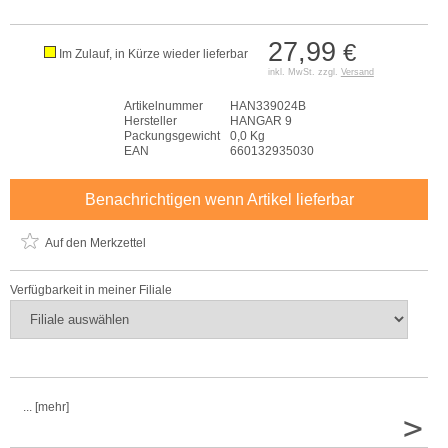
27,99
€
Im Zulauf, in Kürze wieder lieferbar
inkl. MwSt. zzgl.
Versand
Artikelnummer
HAN339024B
Hersteller
HANGAR 9
Packungsgewicht
0,0 Kg
EAN
660132935030
Benachrichtigen wenn Artikel lieferbar
Auf den Merkzettel
Verfügbarkeit in meiner Filiale
... [mehr]
>