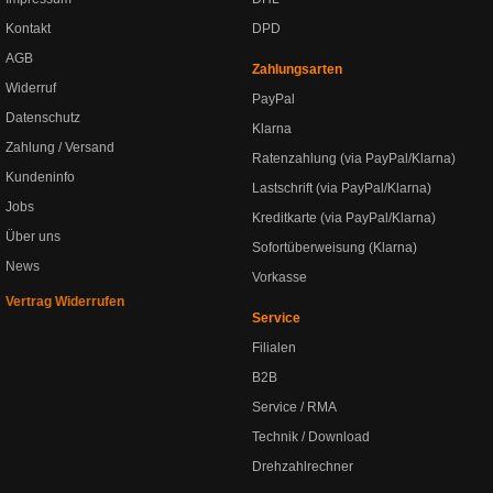
Kontakt
DPD
AGB
Zahlungsarten
Widerruf
PayPal
Datenschutz
Klarna
Zahlung / Versand
Ratenzahlung (via PayPal/Klarna)
Kundeninfo
Lastschrift (via PayPal/Klarna)
Jobs
Kreditkarte (via PayPal/Klarna)
Über uns
Sofortüberweisung (Klarna)
News
Vorkasse
Vertrag Widerrufen
Service
Filialen
B2B
Service / RMA
Technik / Download
Drehzahlrechner