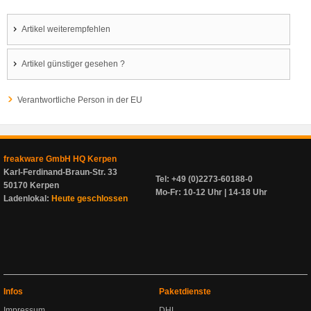
Artikel weiterempfehlen
Artikel günstiger gesehen ?
Verantwortliche Person in der EU
freakware GmbH HQ Kerpen
Karl-Ferdinand-Braun-Str. 33
Tel: +49 (0)2273-60188-0
50170 Kerpen
Mo-Fr: 10-12 Uhr | 14-18 Uhr
Ladenlokal:
Heute geschlossen
Infos
Paketdienste
Impressum
DHL