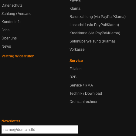
PayPal
Datenschutz
Klarna
Zahlung / Versand
Ratenzahlung (via PayPal/Klarna)
Kundeninfo
Lastschrift (via PayPal/Klarna)
Jobs
Kreditkarte (via PayPal/Klarna)
Über uns
Sofortüberweisung (Klarna)
News
Vorkasse
Vertrag Widerrufen
Service
Filialen
B2B
Service / RMA
Technik / Download
Drehzahlrechner
Newsletter