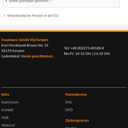
Artikel günstiger gesehen ?
Verantwortliche Person in der EU
freakware GmbH HQ Kerpen
Karl-Ferdinand-Braun-Str. 33
Tel: +49 (0)2273-60188-0
50170 Kerpen
Mo-Fr: 10-12 Uhr | 14-18 Uhr
Ladenlokal:
Heute geschlossen
Infos
Paketdienste
Impressum
DHL
Kontakt
DPD
AGB
Zahlungsarten
Widerruf