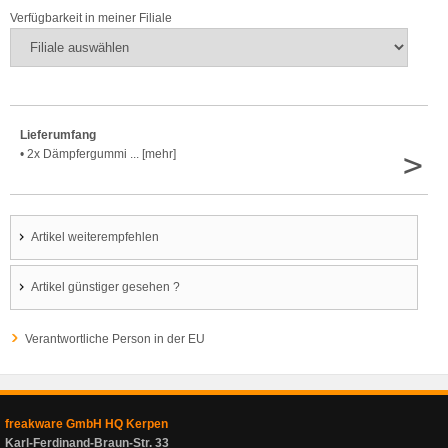
Verfügbarkeit in meiner Filiale
Lieferumfang
>
• 2x Dämpfergummi ... [mehr]
Artikel weiterempfehlen
Artikel günstiger gesehen ?
Verantwortliche Person in der EU
freakware GmbH HQ Kerpen
Karl-Ferdinand-Braun-Str. 33