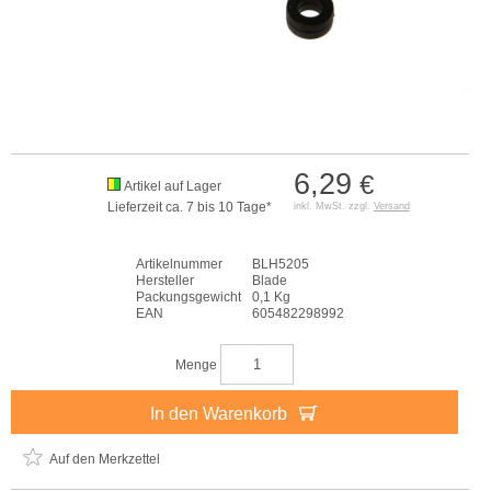
6,29
€
Artikel auf Lager
Lieferzeit ca. 7 bis 10 Tage*
inkl. MwSt. zzgl.
Versand
Artikelnummer
BLH5205
Hersteller
Blade
Packungsgewicht
0,1 Kg
EAN
605482298992
Menge
In den Warenkorb
Auf den Merkzettel