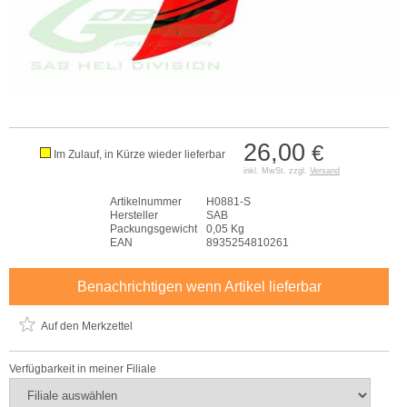
26,00
€
Im Zulauf, in Kürze wieder lieferbar
inkl. MwSt. zzgl.
Versand
Artikelnummer
H0881-S
Hersteller
SAB
Packungsgewicht
0,05 Kg
EAN
8935254810261
Benachrichtigen wenn Artikel lieferbar
Auf den Merkzettel
Verfügbarkeit in meiner Filiale