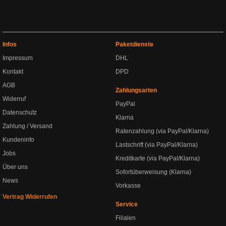
Infos
Paketdienste
Impressum
DHL
Kontakt
DPD
AGB
Zahlungsarten
Widerruf
PayPal
Datenschutz
Klarna
Zahlung / Versand
Ratenzahlung (via PayPal/Klarna)
Kundeninfo
Lastschrift (via PayPal/Klarna)
Jobs
Kreditkarte (via PayPal/Klarna)
Über uns
Sofortüberweisung (Klarna)
News
Vorkasse
Vertrag Widerrufen
Service
Filialen