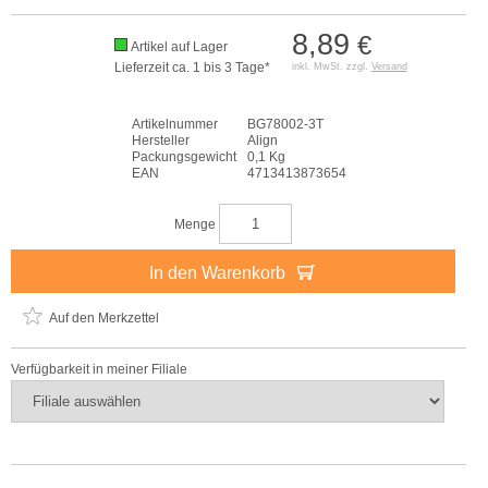
8,89
€
Artikel auf Lager
Lieferzeit ca. 1 bis 3 Tage*
inkl. MwSt. zzgl.
Versand
Artikelnummer
BG78002-3T
Hersteller
Align
Packungsgewicht
0,1 Kg
EAN
4713413873654
Menge
In den Warenkorb
Auf den Merkzettel
Verfügbarkeit in meiner Filiale