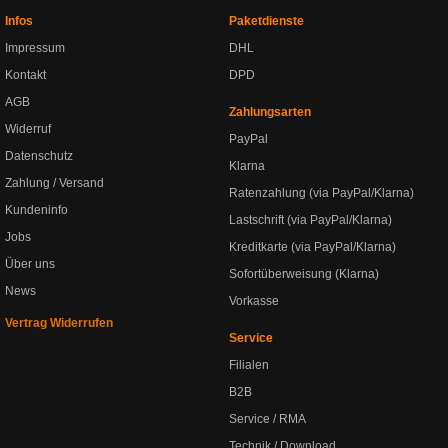
Infos
Paketdienste
Impressum
DHL
Kontakt
DPD
AGB
Zahlungsarten
Widerruf
PayPal
Datenschutz
Klarna
Zahlung / Versand
Ratenzahlung (via PayPal/Klarna)
Kundeninfo
Lastschrift (via PayPal/Klarna)
Jobs
Kreditkarte (via PayPal/Klarna)
Über uns
Sofortüberweisung (Klarna)
News
Vorkasse
Vertrag Widerrufen
Service
Filialen
B2B
Service / RMA
Technik / Download