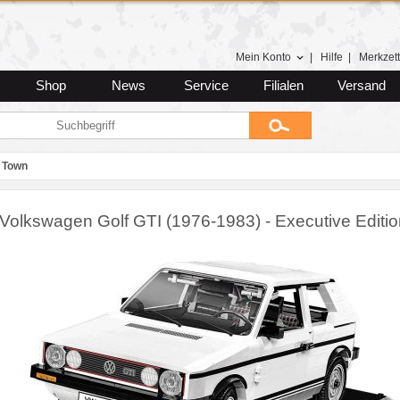
Mein Konto
|
Hilfe
|
Merkzett
Shop
News
Service
Filialen
Versand
 Town
Volkswagen Golf GTI (1976-1983) - Executive Edition