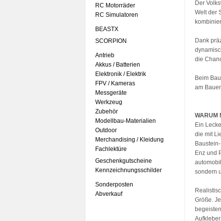
Der Volks
RC Motorräder
Welt der 
RC Simulatoren
kombinier
BEASTX
Dank präz
SCORPION
dynamisch
Antrieb
die Chanc
Akkus / Batterien
Elektronik / Elektrik
Beim Baue
FPV / Kameras
am Bauen
Messgeräte
Werkzeug
Zubehör
WARUM M
Modellbau-Materialien
Ein Lecke
Outdoor
die mit L
Merchandising / Kleidung
Baustein-
Fachlektüre
Enz und P
Geschenkgutscheine
automobil
Kennzeichnungsschilder
sondern u
Sonderposten
Realistis
Abverkauf
Größe. Je
begeister
Aufkleber