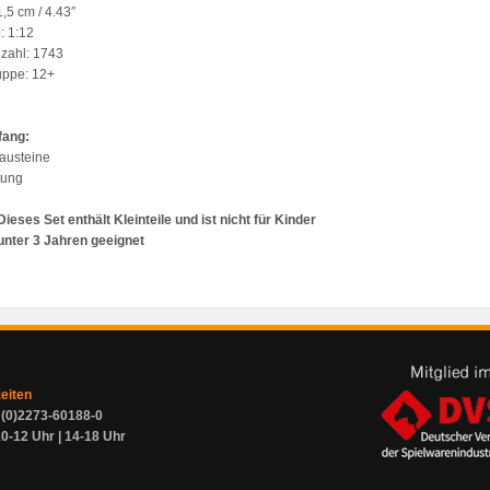
1,5 cm / 4.43″
: 1:12
nzahl: 1743
ruppe: 12+
fang:
austeine
tung
Dieses Set enthält Kleinteile und ist nicht für Kinder
unter 3 Jahren geeignet
zeiten
9 (0)2273-60188-0
0-12 Uhr | 14-18 Uhr