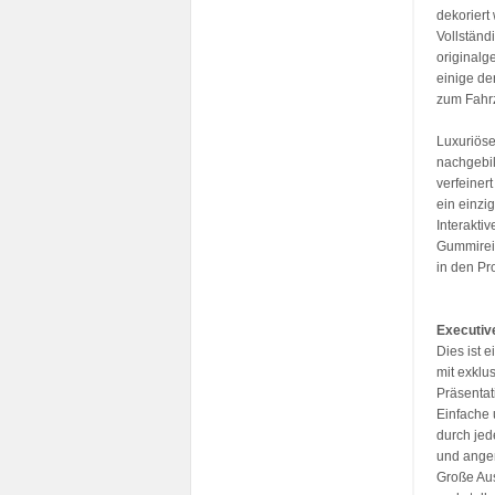
dekoriert
Vollständ
originalg
einige de
zum Fahr
Luxuriöse
nachgebil
verfeiner
ein einzig
Interakti
Gummireif
in den Pr
Executive
Dies ist 
mit exklu
Präsentat
Einfache u
durch jed
und ange
Große Au