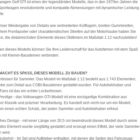
wagen Golf GTI ist eines der legendärsten Modelle, das in den 1970er-Jahren die
Sportwagen revolutionierte und kompakte Abmessungen mit dynamischer Leistung
te.
iser Wiedergabe von Details wie verbreiterten Kotflügeln, breiten Gummireifen,
em Frontspoiler oder charakteristischen Streifen auf der Motorhaube haben Sie
e, die detailreichsten Elemente dieses Oldtimers im Maßstab 1:12 nachzubilden!
n dieses Modells können Sie Ihre Leidenschaft für das Autofahren mit dem Spaß
 mit Klemm-Bausteinen verbinden.
ACHT ES SPASS, DIESES MODELL ZU BAUEN?
rbissen für Sammler: Das Modell im Maßstab 1:12 besteht aus 1.743 Elementen,
iebe zum Detail aus COBI-Bausteinen gestaltet wurden. Für Autoliebhaber und
Fans ist das ein echter Leckerbissen.
restige - das Volkswagen GTI-Modell ist eine einzigartige Kombination aus
er Klassik und präziser Verarbeitung. Es handelt sich nicht nur um ein Modell,
m einen echten Schatz, der jeden Sammler und Autoliebhaber erfreut.
ches Design - mit einer Länge von 30,5 cm beeindruckt dieses Modell durch seine
des Element wurde sorgfältig gestaltet und erzeugt einen Effekt, der viele Sammler
n wird.
zubehör - Im Set sind Aufkleber enthalten, mit denen die Seiten des Fahrzeugs