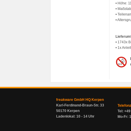
• Höhe: 1
• Maßstab
• Teilena
• Altersg
Lieferum
• 1743x B
• 1x Anlei
freakware GmbH HQ Kerpen
Karl-Ferdinand-Braun-Str. 33
Telefon
50170 Kerpen
Tel: +4
Ladenlokal: 10 - 14 Uhr
Mo-Fr: 1