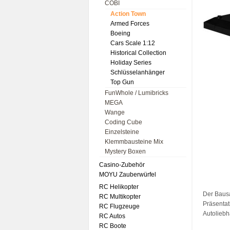
COBI
Action Town
Armed Forces
Boeing
Cars Scale 1:12
Historical Collection
Holiday Series
Schlüsselanhänger
Top Gun
FunWhole / Lumibricks
MEGA
Wange
Coding Cube
Einzelsteine
Klemmbausteine Mix
Mystery Boxen
Casino-Zubehör
MOYU Zauberwürfel
RC Helikopter
Der Bausa
RC Multikopter
Präsentat
RC Flugzeuge
Autoliebh
RC Autos
RC Boote