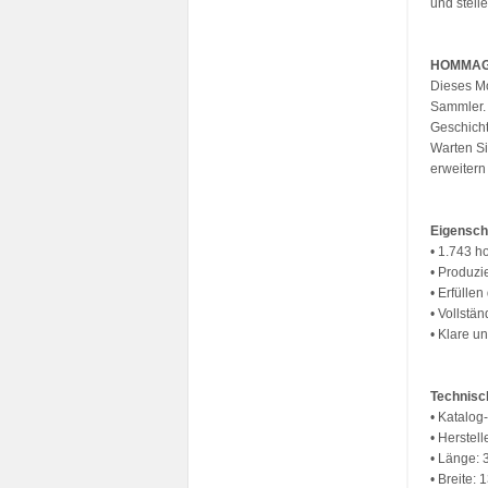
und stell
HOMMAG
Dieses Mo
Sammler. 
Geschicht
Warten Si
erweitern
Eigensch
• 1.743 h
• Produzi
• Erfülle
• Vollstä
• Klare u
Technisc
• Katalog
• Herstel
• Länge: 
• Breite: 