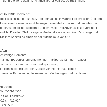
en Sie Ihre eigene Sammlung fantastischer Fahrzeuge zusammen.
E AN EINE LEGENDE
dell ist nicht nur ein Bausatz, sondern auch ein wahrer Leckerbissen für jeden
Es ist eine Hommage an Volkswagen, eine Marke, die seit Jahrzehnten die
e der Automobilindustrie prägt und Innovation mit Zuverlässigkeit verbindet.
e nicht! Erstellen Sie Ihre eigene Version dieses legendären Fahrzeugs und
 Sie Ihre Sammlung einzigartiger Automodelle von COBI.
aften
ochwertige Elemente,
ert in der EU von einem Unternehmen mit über 35-jähriger Tradition,
n die Sicherheitsstandards für Kinderprodukte,
ndig kompatibel mit anderen Marken von Klemm-Bausteinen,
nd intuitive Bauanleitung basierend auf Zeichnungen und Symbolen,
he Daten:
-Nr.: COBI-24358
ler: Cobi Factory SA
30,5 cm / 12,01″
13 cm / 5.1″