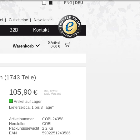
ENG
|
DEU
el
|
Gutscheine
|
Newsletter
B2B
Kontakt
0 Artikel
Warenkorb
0,00 €
 (1743 Teile)
105,90
€
inkl. MwSt.
zzgl.
Versand
Artikel auf Lager
Lieferzeit ca. 1 bis 3 Tage*
Artikelnummer
COBI-24358
Hersteller
COBI
Packungsgewicht
2,2 Kg
EAN
5902251243586