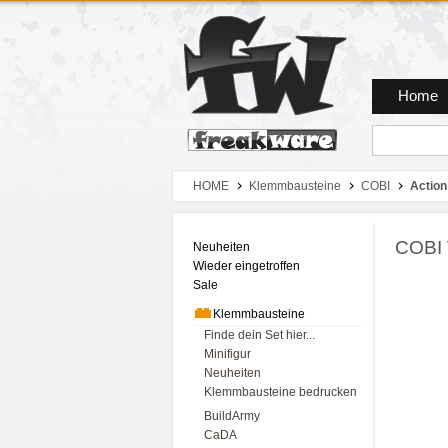
Zum Hauptmenue
Zum Seiteninhalt
Zum Warenkob
Home
HOME
Klemmbausteine
COBI
Action
COBI 
Neuheiten
Wieder eingetroffen
Sale
Klemmbausteine
Finde dein Set hier...
Minifigur
Neuheiten
Klemmbausteine bedrucken
BuildArmy
CaDA