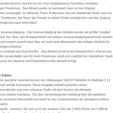
 werden können und ihm so ein noch realistischeres Aussehen verleihen.
iger Realismus - Das Modell wurde so konzipiert, dass es das Original
etreu wiedergibt. Zu öffnende Türen, Kofferraum und ein detaillierter Motor sind nur
r Funktionen, die Ihnen die Freude an jedem Detail ermöglichen und den Zugang
zeuginnenraum erleichtern.
 Innenausstattung - Die Innenausstattung des Modells wurde mit größter Sorgfalt
det. Die Sitze, das Armaturenbrett und andere Innenausstattungselemente wurden
t und sorgen sowohl beim Bau als auch beim Bewundern des fertigen Modells für
artiges Erlebnis.
ves Lenkrad und Gummireifen - Das Modell ist mit einem beweglichen Lenkrad und
en ausgestattet, was für mehr Realismus sorgt und zusätzlichen interaktiven Spaß
ozess des Bauens und Präsentierens des Modells bringt.
 Edition
eine spezielle Sammlerversion des Volkswagen Golf GTI-Modells im Maßstab 1:12
siver weißer Karosserie. Diese Ausgabe enthält außerdem einen
ionsständer und eine schwarze Platte mit dem Namen des Modells.
nd intuitive Anleitung - Die dem Set beiliegende Anleitung führt Sie detailliert
en einzelnen Bauschritt und macht so den Zusammenbau der Bausteine einfach
nehm.
swahl - Schauen Sie sich auch die anderen Sets der CARS-Reihe von COBI an