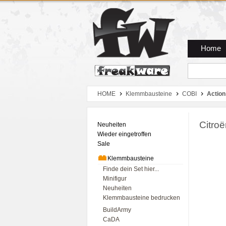
Zum Hauptmenue
Zum Seiteninhalt
Zum Warenkob
Home
HOME
Klemmbausteine
COBI
Action
Citro
Neuheiten
Wieder eingetroffen
Sale
Klemmbausteine
Finde dein Set hier...
Minifigur
Neuheiten
Klemmbausteine bedrucken
BuildArmy
CaDA