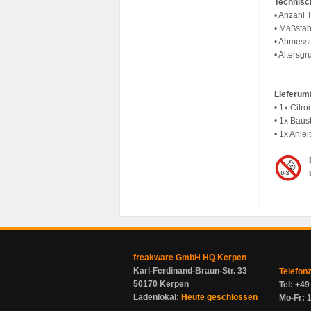
Technisc
• Anzahl T
• Maßstab
• Abmess
• Altersg
Lieferum
• 1x Citr
• 1x Baus
• 1x Anlei
freakware GmbH HQ Kerpen
Karl-Ferdinand-Braun-Str. 33
Telefon
50170 Kerpen
Tel: +4
Ladenlokal:
Heute geschlossen
Mo-Fr: 1