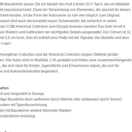
BI-Bausteinen bauen Sie ein Modell des Kult-Citroen 2CV Typ A, das im Maßstab
ekt reproduziert wird. Dank der Verwendung von Elementen, die speziell für dieses
ickelt wurden, ist die Form der Karosserie so nah wie möglich zum Original.
wert sind auch die komplett neuen Scheinwerfer, die sicherlich in vielen
der COBI Historical Collection zum Einsatz kommen werden! Das Auto ist mit 4
en Rädern und Aufdrucken der wichtigsten Details ausgestattet. Der Citroen ist 11
nd 4,5 cm hoch. Das Kit enthält eine Platte mit der Signatur des Modells und dem
-Logo!
Youngtimer Collection und die Historical Collection zeigen Oldtimer großer
n. Alle Autos sind im Maßstab 1:35 gestaltet und bilden eine zusammenhängende
n, die sich ideal für Kinder, Jugendliche und Erwachsene eignet, die sich für
e und Automobilindustrie begeistern.
aften
elt und hergestellt in Europa
tige Bausteine (kein verformen durch Wärme oder verblassen durch Sonne)
austein mit Typenbezeichnung
bel mit Bausteinen andere führender Marken
 verständliche Anleitung