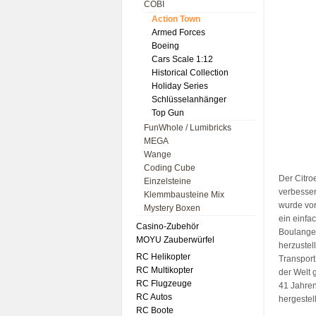
COBI
Action Town
Armed Forces
Boeing
Cars Scale 1:12
Historical Collection
Holiday Series
Schlüsselanhänger
Top Gun
FunWhole / Lumibricks
MEGA
Wange
Coding Cube
Der Citro
Einzelsteine
verbesser
Klemmbausteine Mix
wurde vor
Mystery Boxen
ein einfa
Casino-Zubehör
Boulanger
MOYU Zauberwürfel
herzustel
RC Helikopter
Transport
RC Multikopter
der Welt 
RC Flugzeuge
41 Jahren
RC Autos
hergestel
RC Boote