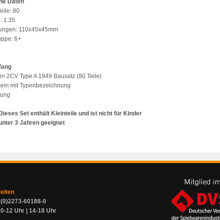
he Daten
eile: 80
: 1:35
ungen: 110x45x45mm
ruppe: 6+
fang
oën 2CV Type A 1949 Bausatz (80 Teile)
tein mit Typenbezeichnung
tung
Dieses Set enthält Kleinteile und ist nicht für Kinder
unter 3 Jahren geeignet
zeiten
9 (0)2273-60188-0
0-12 Uhr | 14-18 Uhr