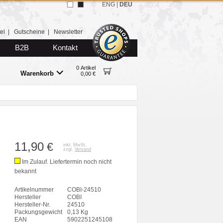
ENG
|
DEU
el
|
Gutscheine
|
Newsletter
B2B
Kontakt
0 Artikel
Warenkorb
0,00 €
11,90
€
inkl. MwSt.
zzgl.
Versand
Im Zulauf. Liefertermin noch nicht
bekannt
Artikelnummer
COBI-24510
Hersteller
COBI
Hersteller-Nr.
24510
Packungsgewicht
0,13 Kg
EAN
5902251245108