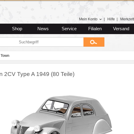
Mein Konto
|
Hilfe
|
Merkzett
Shop
News
Service
Filialen
Versand
 Town
ën 2CV Type A 1949 (80 Teile)