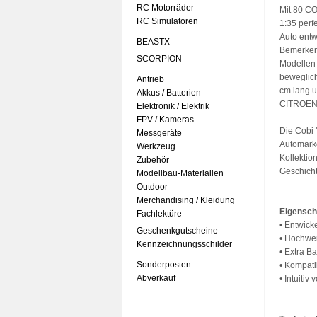
RC Motorräder
Mit 80 CO
RC Simulatoren
1:35 perf
Auto entw
BEASTX
Bemerkens
SCORPION
Modellen 
beweglich
Antrieb
cm lang u
Akkus / Batterien
CITROEN
Elektronik / Elektrik
FPV / Kameras
Die Cobi 
Messgeräte
Automarke
Werkzeug
Kollektio
Zubehör
Geschicht
Modellbau-Materialien
Outdoor
Merchandising / Kleidung
Eigensch
Fachlektüre
• Entwick
Geschenkgutscheine
• Hochwer
Kennzeichnungsschilder
• Extra B
Sonderposten
• Kompati
Abverkauf
• Intuitiv