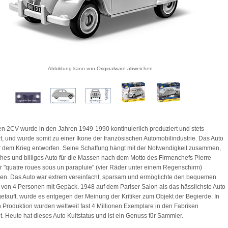
Abbildung kann von Originalware abweichen
en 2CV wurde in den Jahren 1949-1990 kontinuierlich produziert und stets
t, und wurde somit zu einer Ikone der französischen Automobilindustrie. Das Auto
 dem Krieg entworfen. Seine Schaffung hängt mit der Notwendigkeit zusammen,
ches und billiges Auto für die Massen nach dem Motto des Firmenchefs Pierre
 "quatre roues sous un parapluie" (vier Räder unter einem Regenschirm)
len. Das Auto war extrem vereinfacht, sparsam und ermöglichte den bequemen
 von 4 Personen mit Gepäck. 1948 auf dem Pariser Salon als das hässlichste Auto
getauft, wurde es entgegen der Meinung der Kritiker zum Objekt der Begierde. In
 Produktion wurden weltweit fast 4 Millionen Exemplare in den Fabriken
lt. Heute hat dieses Auto Kultstatus und ist ein Genuss für Sammler.