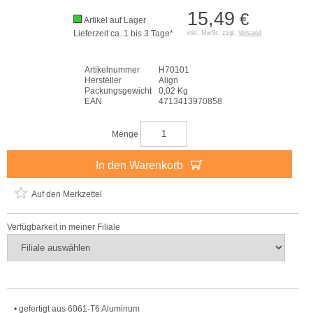
15,49
€
Artikel auf Lager
Lieferzeit ca. 1 bis 3 Tage*
inkl. MwSt. zzgl.
Versand
Artikelnummer
H70101
Hersteller
Align
Packungsgewicht
0,02 Kg
EAN
4713413970858
Menge
In den Warenkorb
Auf den Merkzettel
Verfügbarkeit in meiner Filiale
• gefertigt aus 6061-T6 Aluminum