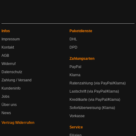
Infos
Paketdienste
Impressum
DHL
Kontakt
DPD
AGB
Zahlungsarten
Widerruf
PayPal
Datenschutz
Klarna
Zahlung / Versand
Ratenzahlung (via PayPal/Klarna)
Kundeninfo
Lastschrift (via PayPal/Klarna)
Jobs
Kreditkarte (via PayPal/Klarna)
Über uns
Sofortüberweisung (Klarna)
News
Vorkasse
Vertrag Widerrufen
Service
Filialen