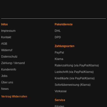
Infos
Paketdienste
Impressum
DHL
Kontakt
DPD
AGB
Zahlungsarten
Widerruf
PayPal
Datenschutz
Klarna
Zahlung / Versand
Ratenzahlung (via PayPal/Klarna)
Kundeninfo
Lastschrift (via PayPal/Klarna)
Jobs
Kreditkarte (via PayPal/Klarna)
Über uns
Sofortüberweisung (Klarna)
News
Vorkasse
Vertrag Widerrufen
Service
Filialen