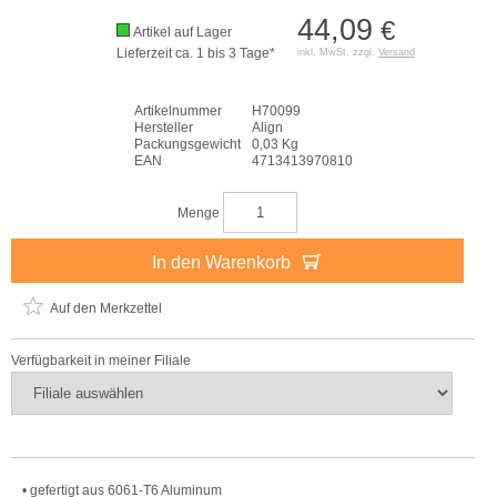
44,09
€
Artikel auf Lager
Lieferzeit ca. 1 bis 3 Tage*
inkl. MwSt. zzgl.
Versand
Artikelnummer
H70099
Hersteller
Align
Packungsgewicht
0,03 Kg
EAN
4713413970810
Menge
In den Warenkorb
Auf den Merkzettel
Verfügbarkeit in meiner Filiale
• gefertigt aus 6061-T6 Aluminum