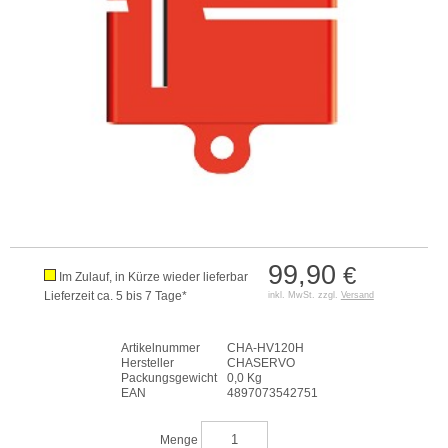
99,90
€
Im Zulauf, in Kürze wieder lieferbar
Lieferzeit ca. 5 bis 7 Tage*
inkl. MwSt. zzgl.
Versand
Artikelnummer
CHA-HV120H
Hersteller
CHASERVO
Packungsgewicht
0,0 Kg
EAN
4897073542751
Menge