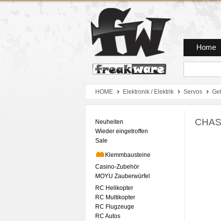
Zum Hauptmenue
Zum Seiteninhalt
Zum Warenkob
Home
HOME
Elektronik / Elektrik
Servos
Get
CHAS
Neuheiten
Wieder eingetroffen
Sale
Klemmbausteine
Casino-Zubehör
MOYU Zauberwürfel
RC Helikopter
RC Multikopter
RC Flugzeuge
RC Autos