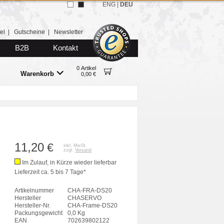
ENG
|
DEU
el
|
Gutscheine
|
Newsletter
B2B
Kontakt
0 Artikel
Warenkorb
0,00 €
11,20
€
inkl. MwSt.
zzgl.
Versand
Im Zulauf, in Kürze wieder lieferbar
Lieferzeit ca. 5 bis 7 Tage*
Artikelnummer
CHA-FRA-DS20
Hersteller
CHASERVO
Hersteller-Nr.
CHA-Frame-DS20
Packungsgewicht
0,0 Kg
EAN
702639802122