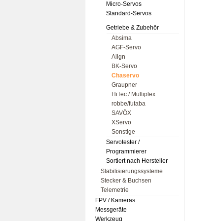
Micro-Servos
Standard-Servos
Getriebe & Zubehör
Absima
AGF-Servo
Align
BK-Servo
Chaservo
Graupner
HiTec / Multiplex
robbe/futaba
SAVÖX
XServo
Sonstige
Servotester /
Programmierer
Sortiert nach Hersteller
Stabilisierungssysteme
Stecker & Buchsen
Telemetrie
FPV / Kameras
Messgeräte
Werkzeug