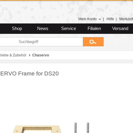
Mein Konto
|
Hilfe
|
Merkzett
Shop
News
Service
Filialen
Versand
riebe & Zubehör
Chaservo
ERVO Frame for DS20