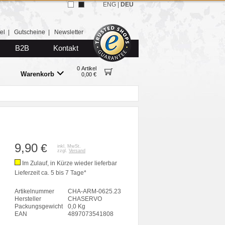
ENG
|
DEU
el
|
Gutscheine
|
Newsletter
B2B
Kontakt
0 Artikel
Warenkorb
0,00 €
9,90
€
inkl. MwSt.
zzgl.
Versand
Im Zulauf, in Kürze wieder lieferbar
Lieferzeit ca. 5 bis 7 Tage*
Artikelnummer
CHA-ARM-0625.23
Hersteller
CHASERVO
Packungsgewicht
0,0 Kg
EAN
4897073541808