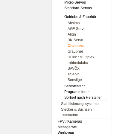
Micro-Servos
Standard-Servos
Getriebe & Zubehör
Absima
AGF-Servo
Align
BK-Servo
Chaservo
Graupner
HiTec / Multiplex
robbe/futaba
SAVÖX
XServo
Sonstige
Servotester /
Programmierer
Sortiert nach Hersteller
Stabilisierungssysteme
Stecker & Buchsen
Telemetrie
FPV / Kameras
Messgeräte
Werkzeug