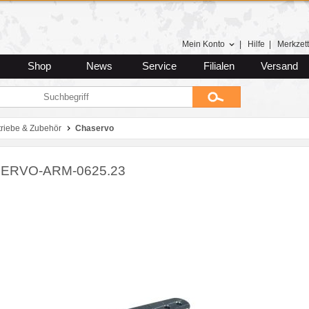
Mein Konto
|
Hilfe
|
Merkzett
Shop
News
Service
Filialen
Versand
riebe & Zubehör
Chaservo
ERVO-ARM-0625.23