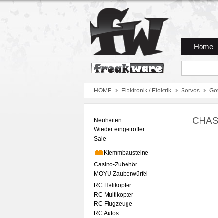
Zum Hauptmenue
Zum Seiteninhalt
Zum Warenkob
Home
HOME
Elektronik / Elektrik
Servos
Get
CHAS
Neuheiten
Wieder eingetroffen
Sale
Klemmbausteine
Casino-Zubehör
MOYU Zauberwürfel
RC Helikopter
RC Multikopter
RC Flugzeuge
RC Autos