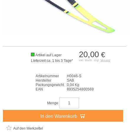
20,00
€
Artikel auf Lager
Lieferzeit ca. 1 bis 3 Tage*
inkl. MwSt. zzgl.
Versand
Artikelnummer
H0046-S
Hersteller
SAB
Packungsgewicht
0,04 Kg
EAN
8935254800569
Menge
In den Warenkorb
Auf den Merkzettel