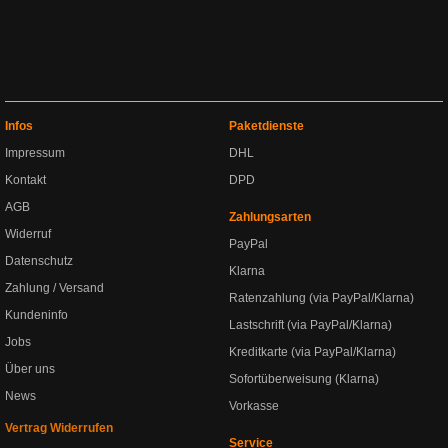
Infos
Paketdienste
Impressum
DHL
Kontakt
DPD
AGB
Zahlungsarten
Widerruf
PayPal
Datenschutz
Klarna
Zahlung / Versand
Ratenzahlung (via PayPal/Klarna)
Kundeninfo
Lastschrift (via PayPal/Klarna)
Jobs
Kreditkarte (via PayPal/Klarna)
Über uns
Sofortüberweisung (Klarna)
News
Vorkasse
Vertrag Widerrufen
Service