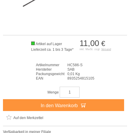
11,00
€
Artikel auf Lager
Lieferzeit ca. 1 bis 3 Tage*
inkl. MwSt. zzgl.
Versand
Artikelnummer
HC586-S
Hersteller
SAB
Packungsgewicht
0,01 Kg
EAN
8935254815105
Menge
In den Warenkorb
Auf den Merkzettel
Verfügbarkeit in meiner Filiale