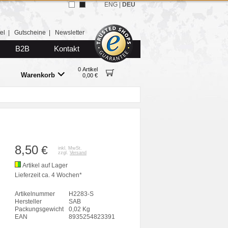
ENG
|
DEU
el
|
Gutscheine
|
Newsletter
B2B
Kontakt
0 Artikel
Warenkorb
0,00 €
8,50
€
inkl. MwSt.
zzgl.
Versand
Artikel auf Lager
Lieferzeit ca. 4 Wochen*
Artikelnummer
H2283-S
Hersteller
SAB
Packungsgewicht
0,02 Kg
EAN
8935254823391