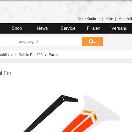
Mein Konto
|
Hilfe
|
Merkzett
Shop
News
Service
Filialen
Versand
Goblin
IL Goblin Pro 520
Parts
l Fin