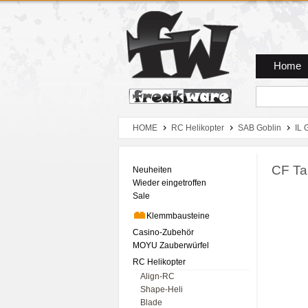
Zum Hauptmenue
Zum Seiteninhalt
Zum Warenkob
Home
HOME
RC Helikopter
SAB Goblin
IL 
CF Tai
Neuheiten
Wieder eingetroffen
Sale
Klemmbausteine
Casino-Zubehör
MOYU Zauberwürfel
RC Helikopter
Align-RC
Shape-Heli
Blade