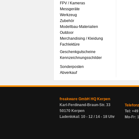
FPV / Kameras
Messgeräte
Werkzeug
Zubehör
Modellbau-Materialien
Outdoor
Merchandising / Kleidung
Fachlektüre
Geschenkgutscheine
Kennzeichnungsschilder
Sonderposten
Abverkauf
freakware GmbH HQ Kerpen
Karl-Ferdinand-Braun-Str. 33
Telefon
50170 Kerpen
Tel: +4
Ladenlokal: 10 - 12 / 14 - 18 Uhr
Mo-Fr: 1