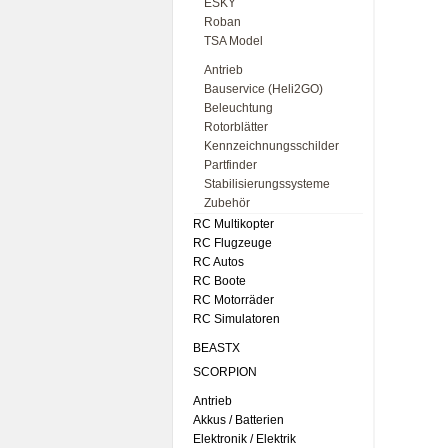
ESKY
Roban
TSA Model
Antrieb
Bauservice (Heli2GO)
Beleuchtung
Rotorblätter
Kennzeichnungsschilder
Partfinder
Stabilisierungssysteme
Zubehör
RC Multikopter
RC Flugzeuge
RC Autos
RC Boote
RC Motorräder
RC Simulatoren
BEASTX
SCORPION
Antrieb
Akkus / Batterien
Elektronik / Elektrik