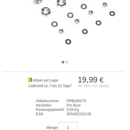
19,99
€
Artikel auf Lager
Lieferzeit ca. 7 bis 10 Tage*
inkl. MwSt. zzgl.
Versand
Artikelnummer
PRB286075
Hersteller
Pro Boat
Packungsgewicht
0,04 Kg
EAN
605482162149
Menge