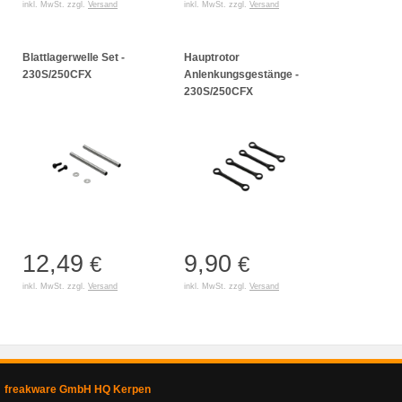
inkl. MwSt. zzgl.
Versand
inkl. MwSt. zzgl.
Versand
Blattlagerwelle Set -
Hauptrotor
230S/250CFX
Anlenkungsgestänge -
230S/250CFX
12,49
9,90
€
€
inkl. MwSt. zzgl.
Versand
inkl. MwSt. zzgl.
Versand
freakware GmbH HQ Kerpen