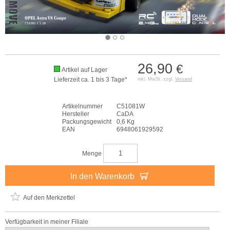
26,90
€
Artikel auf Lager
Lieferzeit ca. 1 bis 3 Tage*
inkl. MwSt. zzgl.
Versand
Artikelnummer
C51081W
Hersteller
CaDA
Packungsgewicht
0,6 Kg
EAN
6948061929592
Menge
In den Warenkorb
Auf den Merkzettel
Verfügbarkeit in meiner Filiale