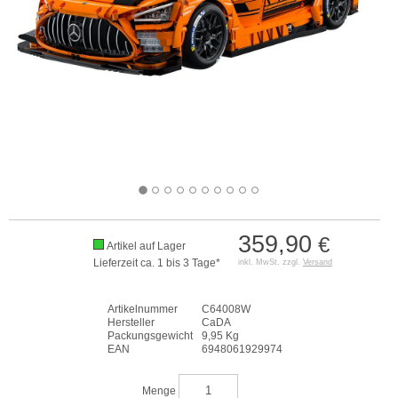
359,90
€
Artikel auf Lager
Lieferzeit ca. 1 bis 3 Tage*
inkl. MwSt. zzgl.
Versand
Artikelnummer
C64008W
Hersteller
CaDA
Packungsgewicht
9,95 Kg
EAN
6948061929974
Menge