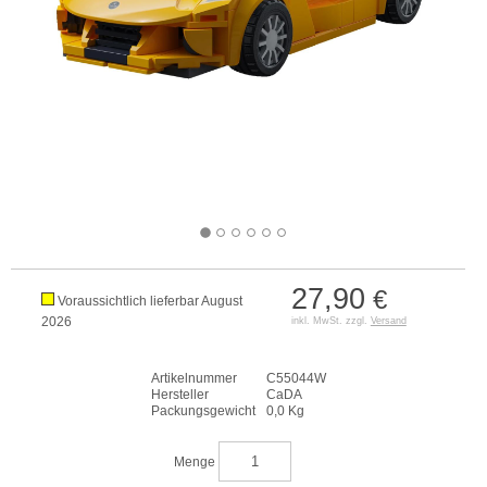
27,90
€
Voraussichtlich lieferbar August
2026
inkl. MwSt. zzgl.
Versand
Artikelnummer
C55044W
Hersteller
CaDA
Packungsgewicht
0,0 Kg
Menge