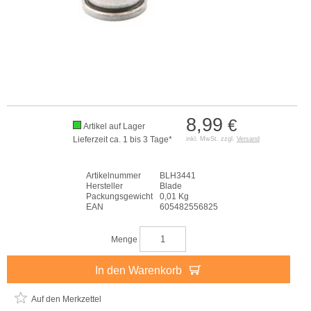
8,99
€
Artikel auf Lager
Lieferzeit ca. 1 bis 3 Tage*
inkl. MwSt. zzgl.
Versand
Artikelnummer
BLH3441
Hersteller
Blade
Packungsgewicht
0,01 Kg
EAN
605482556825
Menge
In den Warenkorb
Auf den Merkzettel