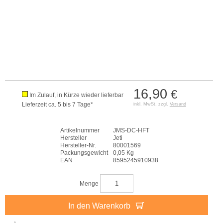
16,90
€
Im Zulauf, in Kürze wieder lieferbar
Lieferzeit ca. 5 bis 7 Tage*
inkl. MwSt. zzgl.
Versand
Artikelnummer
JMS-DC-HFT
Hersteller
Jeti
Hersteller-Nr.
80001569
Packungsgewicht
0,05 Kg
EAN
8595245910938
Menge
In den Warenkorb