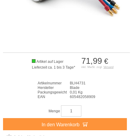
71,99
€
Artikel auf Lager
Lieferzeit ca. 1 bis 3 Tage*
inkl. MwSt. zzgl.
Versand
Artikelnummer
BLH4731
Hersteller
Blade
Packungsgewicht
0,01 Kg
EAN
605482058909
Menge
In den Warenkorb