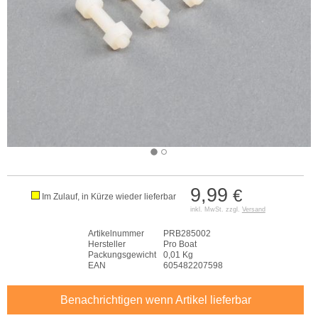
9,99
€
Im Zulauf, in Kürze wieder lieferbar
inkl. MwSt. zzgl.
Versand
Artikelnummer
PRB285002
Hersteller
Pro Boat
Packungsgewicht
0,01 Kg
EAN
605482207598
Benachrichtigen wenn Artikel lieferbar