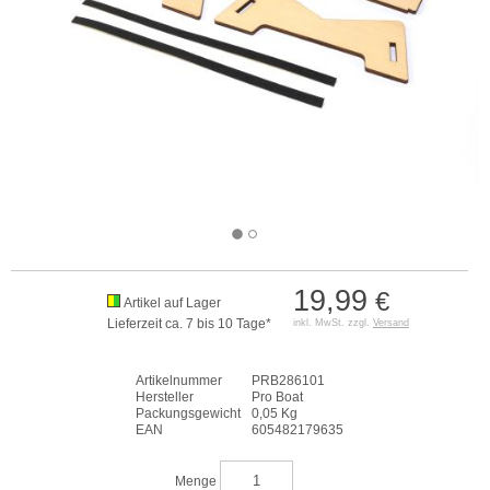
19,99
€
Artikel auf Lager
Lieferzeit ca. 7 bis 10 Tage*
inkl. MwSt. zzgl.
Versand
Artikelnummer
PRB286101
Hersteller
Pro Boat
Packungsgewicht
0,05 Kg
EAN
605482179635
Menge