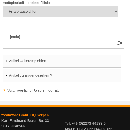
Verfügbarkeit in meiner Filiale
... [mehr]
>
Artikel weiterempfehlen
Artikel günstiger gesehen ?
Verantwortliche Person in der EU
freakware GmbH HQ Kerpen
Karl-Ferdinand-Braun-Str. 33
Tel: +49 (0)2273-60188-0
50170 Kerpen
Mo-Fr: 10-12 Uhr | 14-18 Uhr