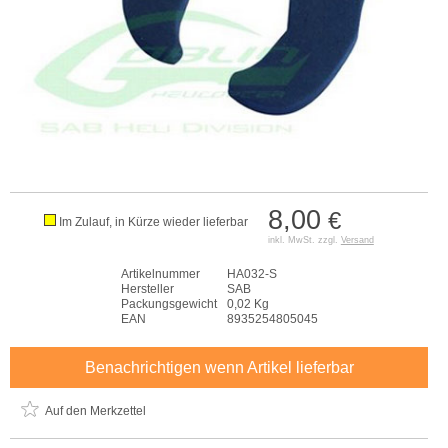
8,00
€
Im Zulauf, in Kürze wieder lieferbar
inkl. MwSt. zzgl.
Versand
Artikelnummer
HA032-S
Hersteller
SAB
Packungsgewicht
0,02 Kg
EAN
8935254805045
Benachrichtigen wenn Artikel lieferbar
Auf den Merkzettel