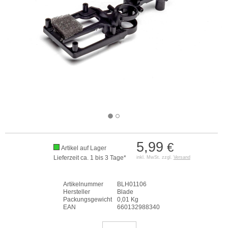
5,99
€
Artikel auf Lager
Lieferzeit ca. 1 bis 3 Tage*
inkl. MwSt. zzgl.
Versand
Artikelnummer
BLH01106
Hersteller
Blade
Packungsgewicht
0,01 Kg
EAN
660132988340