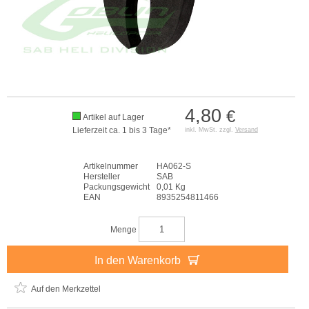
4,80
€
Artikel auf Lager
Lieferzeit ca. 1 bis 3 Tage*
inkl. MwSt. zzgl.
Versand
Artikelnummer
HA062-S
Hersteller
SAB
Packungsgewicht
0,01 Kg
EAN
8935254811466
Menge
In den Warenkorb
Auf den Merkzettel