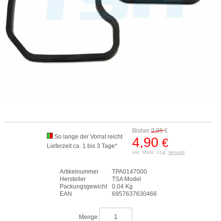
Bisher
9,95
€
So lange der Vorrat reicht
4,90
€
Lieferzeit ca. 1 bis 3 Tage*
inkl. MwSt. zzgl.
Versand
Artikelnummer
TPA0147000
Hersteller
TSA Model
Packungsgewicht
0,04 Kg
EAN
6957637630466
Menge