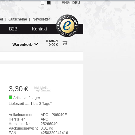
ENG
|
DEU
el
|
Gutscheine
|
Newsletter
B2B
Kontakt
0 Artikel
Warenkorb
0,00 €
3,30
€
inkl. MwSt.
zzgl.
Versand
Artikel auf Lager
Lieferzeit ca. 1 bis 3 Tage*
Artikelnummer
APC-LP06040E
Hersteller
APC
Hersteller-Nr.
25266040
Packungsgewicht
0,01 Kg
EAN
4250320241416