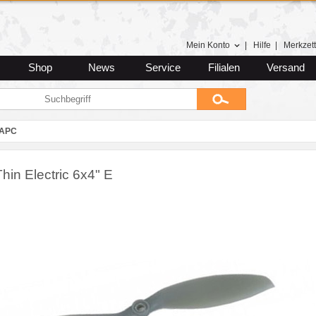
Mein Konto
|
Hilfe
|
Merkzett
Shop
News
Service
Filialen
Versand
APC
hin Electric 6x4" E