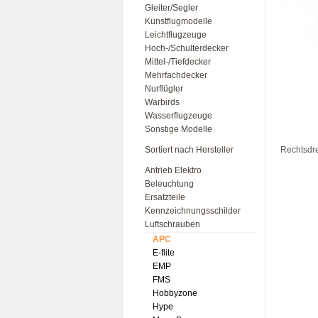
Gleiter/Segler
Kunstflugmodelle
Leichtflugzeuge
Hoch-/Schulterdecker
Mittel-/Tiefdecker
Mehrfachdecker
Nurflügler
Warbirds
Wasserflugzeuge
Sonstige Modelle
Sortiert nach Hersteller
Rechtsdr
Antrieb Elektro
Beleuchtung
Ersatzteile
Kennzeichnungsschilder
Luftschrauben
APC
E-flite
EMP
FMS
Hobbyzone
Hype