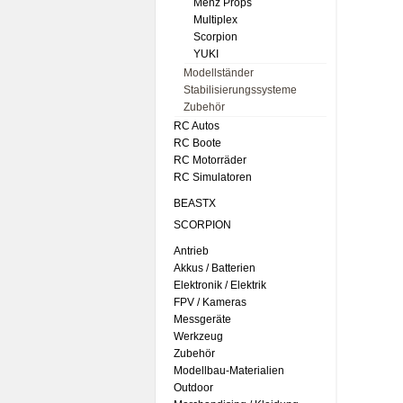
Menz Props
Multiplex
Scorpion
YUKI
Modellständer
Stabilisierungssysteme
Zubehör
RC Autos
RC Boote
RC Motorräder
RC Simulatoren
BEASTX
SCORPION
Antrieb
Akkus / Batterien
Elektronik / Elektrik
FPV / Kameras
Messgeräte
Werkzeug
Zubehör
Modellbau-Materialien
Outdoor