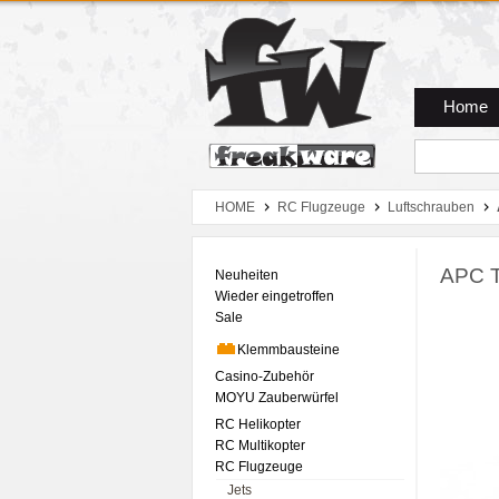
Zum Hauptmenue
Zum Seiteninhalt
Zum Warenkob
Home
HOME
RC Flugzeuge
Luftschrauben
APC T
Neuheiten
Wieder eingetroffen
Sale
Klemmbausteine
Casino-Zubehör
MOYU Zauberwürfel
RC Helikopter
RC Multikopter
RC Flugzeuge
Jets