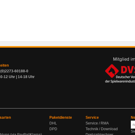
zeiten
9 (0)2273-60188-0
0-12 Uhr | 14-18 Uhr
sarten
Paketdienste
Service
Ne
DHL
Service / RMA
DPD
Technik / Download
Si
hlung (via PayPal/Klarna)
Drehzahlrechner