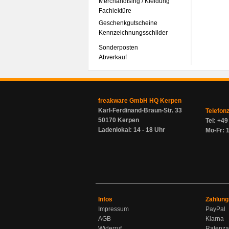
Merchandising / Kleidung
Fachlektüre
Geschenkgutscheine
Kennzeichnungsschilder
Sonderposten
Abverkauf
freakware GmbH HQ Kerpen
Karl-Ferdinand-Braun-Str. 33
Telefon
50170 Kerpen
Tel: +4
Ladenlokal: 14 - 18 Uhr
Mo-Fr: 1
Infos
Zahlung
Impressum
PayPal
AGB
Klarna
Widerruf
Ratenza