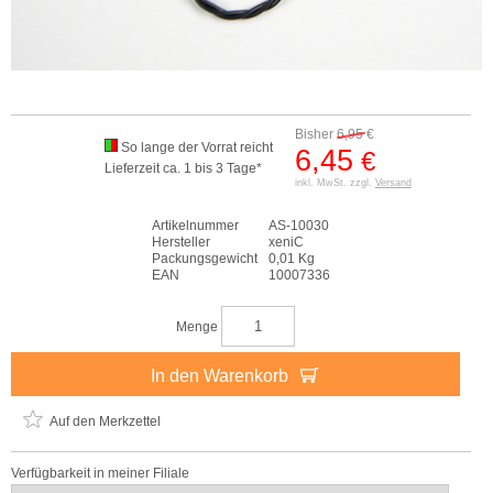
Bisher
6,95
€
So lange der Vorrat reicht
6,45
€
Lieferzeit ca. 1 bis 3 Tage*
inkl. MwSt. zzgl.
Versand
Artikelnummer
AS-10030
Hersteller
xeniC
Packungsgewicht
0,01 Kg
EAN
10007336
Menge
In den Warenkorb
Auf den Merkzettel
Verfügbarkeit in meiner Filiale