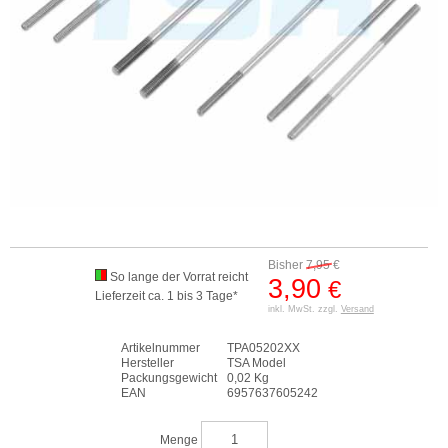
Bisher
7,95
€
So lange der Vorrat reicht
3,90
€
Lieferzeit ca. 1 bis 3 Tage*
inkl. MwSt. zzgl.
Versand
Artikelnummer
TPA05202XX
Hersteller
TSA Model
Packungsgewicht
0,02 Kg
EAN
6957637605242
Menge