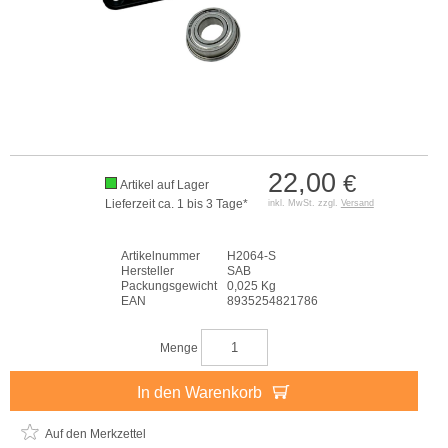
22,00
€
Artikel auf Lager
Lieferzeit ca. 1 bis 3 Tage*
inkl. MwSt. zzgl.
Versand
Artikelnummer
H2064-S
Hersteller
SAB
Packungsgewicht
0,025 Kg
EAN
8935254821786
Menge
In den Warenkorb
Auf den Merkzettel