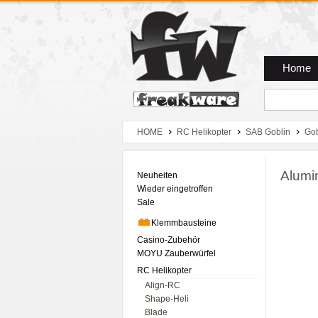
Zum Hauptmenue
Zum Seiteninhalt
Zum Warenkob
Home
HOME
RC Helikopter
SAB Goblin
Go
Alumi
Neuheiten
Wieder eingetroffen
Sale
Klemmbausteine
Casino-Zubehör
MOYU Zauberwürfel
RC Helikopter
Align-RC
Shape-Heli
Blade