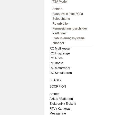
TSA Model
Antrieb
Bauservice (Heli2GO)
Beleuchtung
Rotorblätter
Kennzeichnungsschilder
Partfinder
Stabilisierungssysteme
Zubehör
RC Multikopter
RC Flugzeuge
RC Autos
RC Boote
RC Motorräder
RC Simulatoren
BEASTX
SCORPION
Antrieb
Akkus / Batterien
Elektronik / Elektrik
FPV / Kameras
Messgeräte