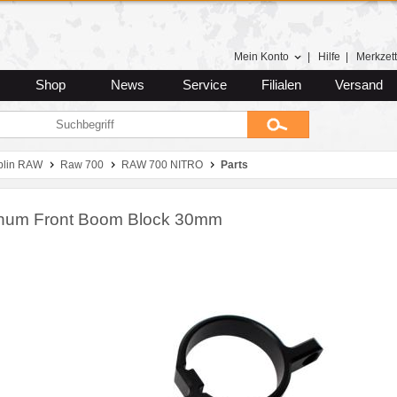
Mein Konto
|
Hilfe
|
Merkzett
Shop
News
Service
Filialen
Versand
blin RAW
Raw 700
RAW 700 NITRO
Parts
num Front Boom Block 30mm