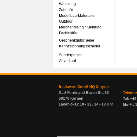
Werkzeug
Zubehör
Modellbau-Materialien
Outdoor
Merchandising / Kleidung
Fachlektüre
Geschenkgutscheine
Kennzeichnungsschilder
Sonderposten
Abverkauf
freakware GmbH HQ Kerpen
Karl-Ferdinand-Braun-Str. 33
Telefon
50170 Kerpen
Tel: +4
Ladenlokal: 10 - 12 / 14 - 18 Uhr
Mo-Fr: 1