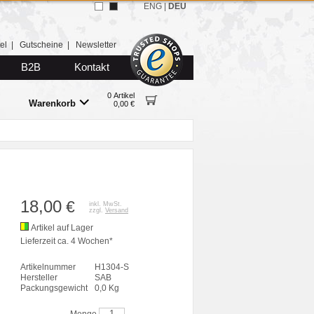
ENG
|
DEU
el
|
Gutscheine
|
Newsletter
B2B
Kontakt
0 Artikel
Warenkorb
0,00 €
18,00
€
inkl. MwSt.
zzgl.
Versand
Artikel auf Lager
Lieferzeit ca. 4 Wochen*
Artikelnummer
H1304-S
Hersteller
SAB
Packungsgewicht
0,0 Kg