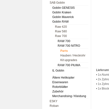
SAB Goblin
Goblin GENESIS
Goblin Kraken
Goblin Maverick
Goblin RAW
Raw 420
Raw 580
Raw 700
RAW 700
RAW 700 NITRO
Parts
Hauben / Heckrohr
Kit upgrades
RAW 700 PIUMA
Lieferum
IL Goblin
• 1x Alu
Ältere Helikopter
• 2x Zyli
Eisenwaren
• 1x Zyli
Rotorblätter
• 1x Bloc
Zubehör
Merchandising / Kleidung
ESKY
Roban