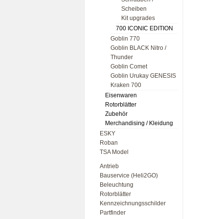
Scheiben
Kit upgrades
700 ICONIC EDITION
Goblin 770
Goblin BLACK Nitro /
Thunder
Goblin Comet
Goblin Urukay GENESIS
Kraken 700
Eisenwaren
Rotorblätter
Zubehör
Merchandising / Kleidung
ESKY
Roban
TSA Model
Antrieb
Bauservice (Heli2GO)
Beleuchtung
Rotorblätter
Kennzeichnungsschilder
Partfinder