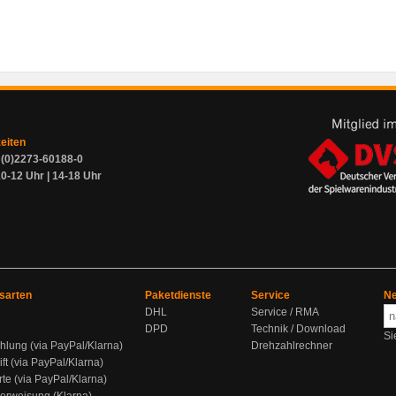
zeiten
9 (0)2273-60188-0
0-12 Uhr | 14-18 Uhr
sarten
Paketdienste
Service
Ne
DHL
Service / RMA
DPD
Technik / Download
Si
hlung (via PayPal/Klarna)
Drehzahlrechner
ift (via PayPal/Klarna)
rte (via PayPal/Klarna)