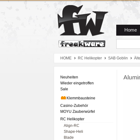
Zum Hauptmenue
Zum Seiteninhalt
Zum Warenkob
Home
HOME
RC Helikopter
SAB Goblin
Ält
Alumi
Neuheiten
Wieder eingetroffen
Sale
Klemmbausteine
Casino-Zubehör
MOYU Zauberwürfel
RC Helikopter
Align-RC
Shape-Heli
Blade