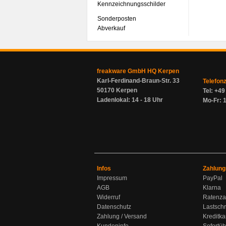
Kennzeichnungsschilder
Sonderposten
Abverkauf
freakware GmbH HQ Kerpen
Karl-Ferdinand-Braun-Str. 33
Telefon
50170 Kerpen
Tel: +4
Ladenlokal: 14 - 18 Uhr
Mo-Fr: 1
Infos
Zahlung
Impressum
PayPal
AGB
Klarna
Widerruf
Ratenza
Datenschutz
Lastschr
Zahlung / Versand
Kreditka