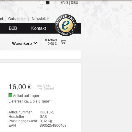
ENG
|
DEU
el
|
Gutscheine
|
Newsletter
B2B
Kontakt
0 Artikel
Warenkorb
0,00 €
16,00
€
inkl. MwSt.
zzgl.
Versand
Artikel auf Lager
Lieferzeit ca. 1 bis 3 Tage*
Artikelnummer
H0018-S
Hersteller
SAB
Packungsgewicht
0,02 Kg
EAN
8935254800408