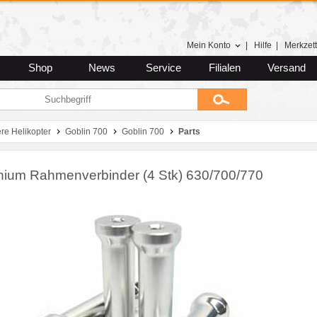
Mein Konto
|
Hilfe
|
Merkzett
Shop
News
Service
Filialen
Versand
ere Helikopter
Goblin 700
Goblin 700
Parts
nium Rahmenverbinder (4 Stk) 630/700/770