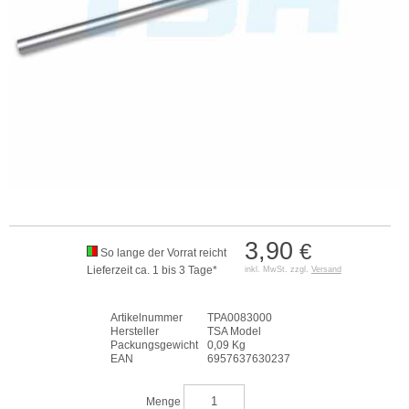
3,90
€
So lange der Vorrat reicht
Lieferzeit ca. 1 bis 3 Tage*
inkl. MwSt. zzgl.
Versand
Artikelnummer
TPA0083000
Hersteller
TSA Model
Packungsgewicht
0,09 Kg
EAN
6957637630237
Menge