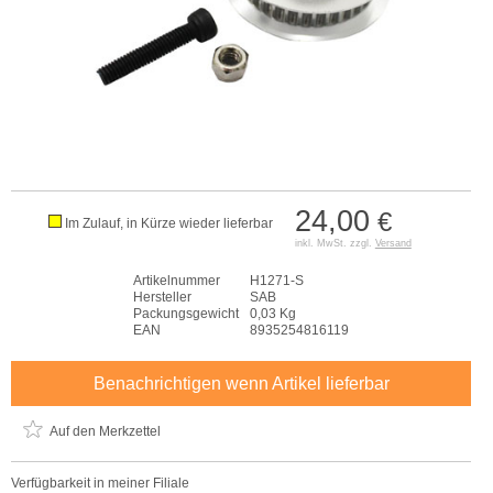
24,00
€
Im Zulauf, in Kürze wieder lieferbar
inkl. MwSt. zzgl.
Versand
Artikelnummer
H1271-S
Hersteller
SAB
Packungsgewicht
0,03 Kg
EAN
8935254816119
Benachrichtigen wenn Artikel lieferbar
Auf den Merkzettel
Verfügbarkeit in meiner Filiale