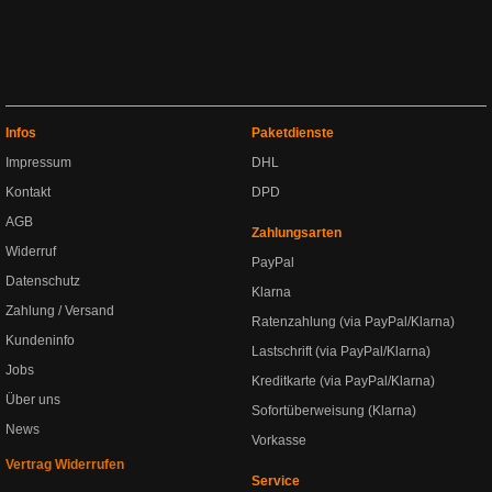
Infos
Paketdienste
Impressum
DHL
Kontakt
DPD
AGB
Zahlungsarten
Widerruf
PayPal
Datenschutz
Klarna
Zahlung / Versand
Ratenzahlung (via PayPal/Klarna)
Kundeninfo
Lastschrift (via PayPal/Klarna)
Jobs
Kreditkarte (via PayPal/Klarna)
Über uns
Sofortüberweisung (Klarna)
News
Vorkasse
Vertrag Widerrufen
Service