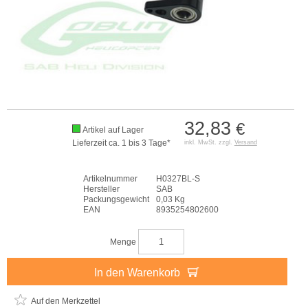
32,83
€
Artikel auf Lager
Lieferzeit ca. 1 bis 3 Tage*
inkl. MwSt. zzgl.
Versand
Artikelnummer
H0327BL-S
Hersteller
SAB
Packungsgewicht
0,03 Kg
EAN
8935254802600
Menge
In den Warenkorb
Auf den Merkzettel