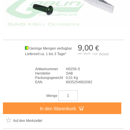
9,00
€
Geringe Mengen verfugbar
Lieferzeit ca. 1 bis 3 Tage*
inkl. MwSt. zzgl.
Versand
Artikelnummer
H0256-S
Hersteller
SAB
Packungsgewicht
0,01 Kg
EAN
8935254802082
Menge
In den Warenkorb
Auf den Merkzettel