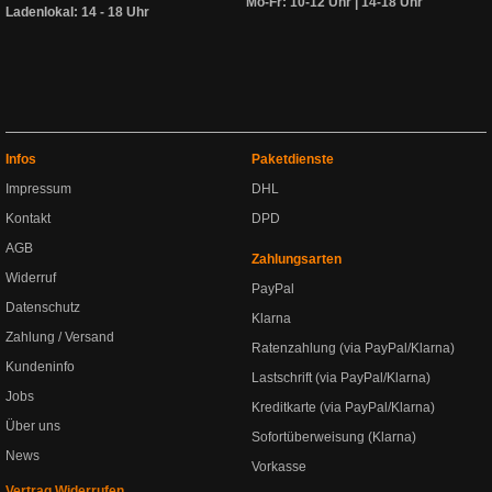
Mo-Fr: 10-12 Uhr | 14-18 Uhr
Ladenlokal: 14 - 18 Uhr
Infos
Paketdienste
Impressum
DHL
Kontakt
DPD
AGB
Zahlungsarten
Widerruf
PayPal
Datenschutz
Klarna
Zahlung / Versand
Ratenzahlung (via PayPal/Klarna)
Kundeninfo
Lastschrift (via PayPal/Klarna)
Jobs
Kreditkarte (via PayPal/Klarna)
Über uns
Sofortüberweisung (Klarna)
News
Vorkasse
Vertrag Widerrufen