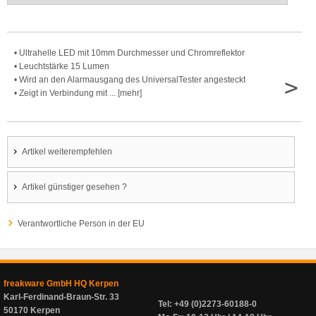
• Ultrahelle LED mit 10mm Durchmesser und Chromreflektor
• Leuchtstärke 15 Lumen
>
• Wird an den Alarmausgang des UniversalTester angesteckt
• Zeigt in Verbindung mit ... [mehr]
Artikel weiterempfehlen
Artikel günstiger gesehen ?
Verantwortliche Person in der EU
freakware GmbH HQ Kerpen
Karl-Ferdinand-Braun-Str. 33
Tel: +49 (0)2273-60188-0
50170 Kerpen