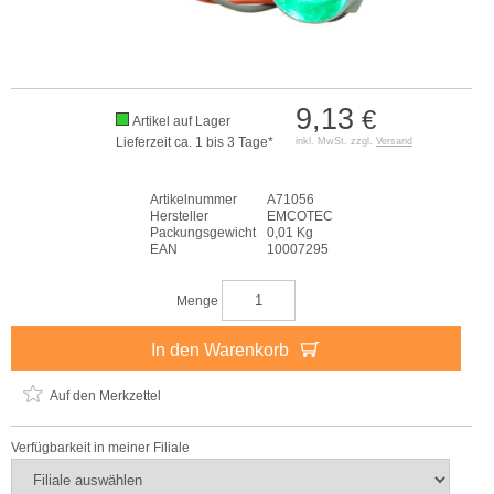
9,13
€
Artikel auf Lager
Lieferzeit ca. 1 bis 3 Tage*
inkl. MwSt. zzgl.
Versand
Artikelnummer
A71056
Hersteller
EMCOTEC
Packungsgewicht
0,01 Kg
EAN
10007295
Menge
In den Warenkorb
Auf den Merkzettel
Verfügbarkeit in meiner Filiale