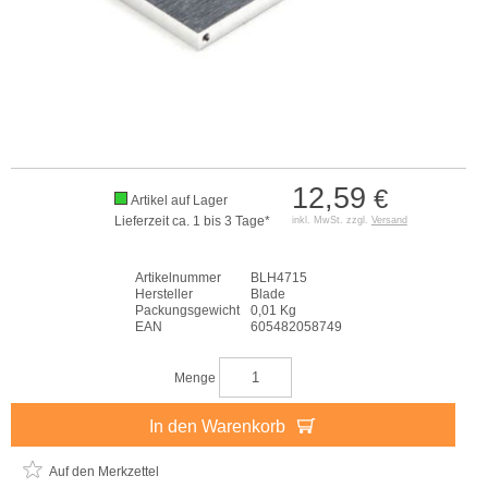
12,59
€
Artikel auf Lager
Lieferzeit ca. 1 bis 3 Tage*
inkl. MwSt. zzgl.
Versand
Artikelnummer
BLH4715
Hersteller
Blade
Packungsgewicht
0,01 Kg
EAN
605482058749
Menge
In den Warenkorb
Auf den Merkzettel