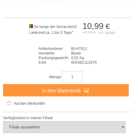
10,99
€
So lange der Vorrat reicht
Lieferzeit ca. 1 bis 3 Tage*
inkl. MwSt. zzgl.
Versand
Artikelnummer
BLH7812
Hersteller
Blade
Packungsgewicht
0,02 Kg
EAN
605482112878
Menge
In den Warenkorb
Auf den Merkzettel
Verfügbarkeit in meiner Filiale