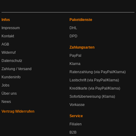
Infos
Paketdienste
Impressum
DHL
Kontakt
DPD
AGB
Zahlungsarten
Widerruf
PayPal
Datenschutz
Klarna
Zahlung / Versand
Ratenzahlung (via PayPal/Klarna)
Kundeninfo
Lastschrift (via PayPal/Klarna)
Jobs
Kreditkarte (via PayPal/Klarna)
Über uns
Sofortüberweisung (Klarna)
News
Vorkasse
Vertrag Widerrufen
Service
Filialen
B2B