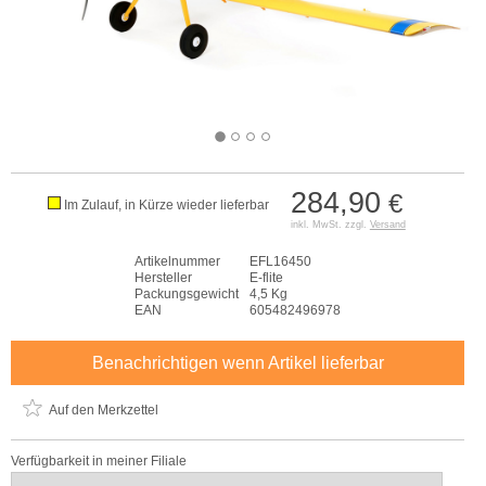
284,90
€
Im Zulauf, in Kürze wieder lieferbar
inkl. MwSt. zzgl.
Versand
Artikelnummer
EFL16450
Hersteller
E-flite
Packungsgewicht
4,5 Kg
EAN
605482496978
Benachrichtigen wenn Artikel lieferbar
Auf den Merkzettel
Verfügbarkeit in meiner Filiale