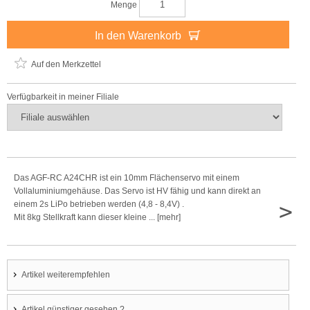
Menge
In den Warenkorb
Auf den Merkzettel
Verfügbarkeit in meiner Filiale
Das AGF-RC A24CHR ist ein 10mm Flächenservo mit einem
Vollaluminiumgehäuse. Das Servo ist HV fähig und kann direkt an
>
einem 2s LiPo betrieben werden (4,8 - 8,4V) .
Mit 8kg Stellkraft kann dieser kleine ... [mehr]
Artikel weiterempfehlen
Artikel günstiger gesehen ?