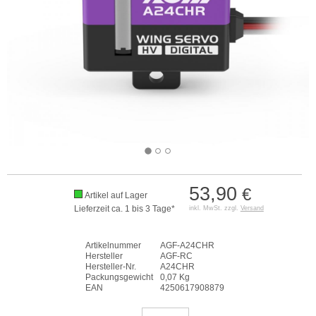
53,90
€
Artikel auf Lager
Lieferzeit ca. 1 bis 3 Tage*
inkl. MwSt. zzgl.
Versand
Artikelnummer
AGF-A24CHR
Hersteller
AGF-RC
Hersteller-Nr.
A24CHR
Packungsgewicht
0,07 Kg
EAN
4250617908879