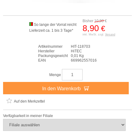
Bisher
10,90
€
So lange der Vorrat reicht
8,90
€
Lieferzeit ca. 1 bis 3 Tage*
inkl. MwSt. zzgl.
Versand
Artikelnummer
HIT-118703
Hersteller
HiTEC
Packungsgewicht
0,01 Kg
EAN
669962557016
Menge
In den Warenkorb
Auf den Merkzettel
Verfügbarkeit in meiner Filiale