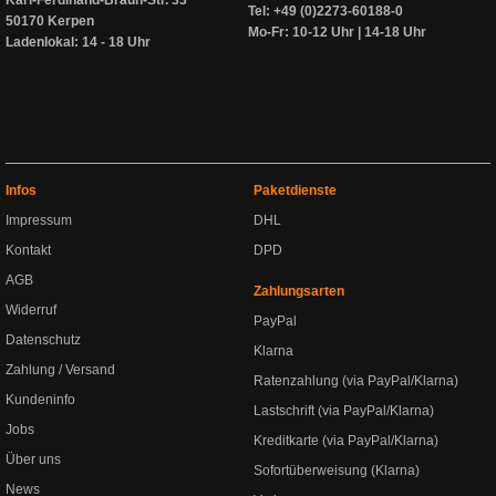
Karl-Ferdinand-Braun-Str. 33
Tel: +49 (0)2273-60188-0
50170 Kerpen
Mo-Fr: 10-12 Uhr | 14-18 Uhr
Ladenlokal: 14 - 18 Uhr
Infos
Paketdienste
Impressum
DHL
Kontakt
DPD
AGB
Zahlungsarten
Widerruf
PayPal
Datenschutz
Klarna
Zahlung / Versand
Ratenzahlung (via PayPal/Klarna)
Kundeninfo
Lastschrift (via PayPal/Klarna)
Jobs
Kreditkarte (via PayPal/Klarna)
Über uns
Sofortüberweisung (Klarna)
News