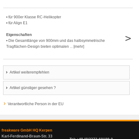
• für 900er Klasse RC-Helikopter
• für Align E1
>
Eigenschaften
• Die Gesamtlänge von 900mm und das halbsymmetrische
Tragflächen-Design bieten optimalen ... [mehr]
Artikel weiterempfehlen
Artikel günstiger gesehen ?
Verantwortliche Person in der EU
freakware GmbH HQ Kerpen
Karl-Ferdinand-Braun-Str. 33