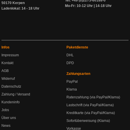
Tel: +49 (0)2273-60188-0
50170 Kerpen
Mo-Fr: 10-12 Uhr | 14-18 Uhr
Ladenlokal: 14 - 18 Uhr
Infos
Paketdienste
Impressum
DHL
Kontakt
DPD
AGB
Zahlungsarten
Widerruf
PayPal
Datenschutz
Klarna
Zahlung / Versand
Ratenzahlung (via PayPal/Klarna)
Kundeninfo
Lastschrift (via PayPal/Klarna)
Jobs
Kreditkarte (via PayPal/Klarna)
Über uns
Sofortüberweisung (Klarna)
News
Vorkasse