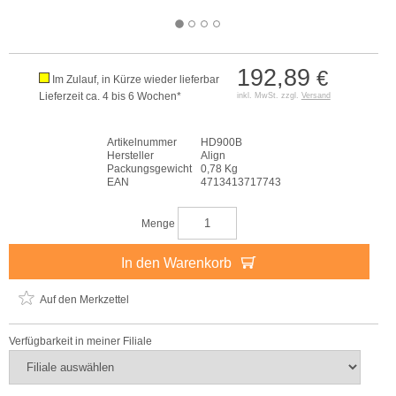
192,89
€
Im Zulauf, in Kürze wieder lieferbar
Lieferzeit ca. 4 bis 6 Wochen*
inkl. MwSt. zzgl.
Versand
Artikelnummer
HD900B
Hersteller
Align
Packungsgewicht
0,78 Kg
EAN
4713413717743
Menge
In den Warenkorb
Auf den Merkzettel
Verfügbarkeit in meiner Filiale