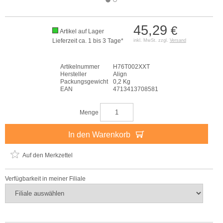
45,29
€
Artikel auf Lager
Lieferzeit ca. 1 bis 3 Tage*
inkl. MwSt. zzgl.
Versand
Artikelnummer
H76T002XXT
Hersteller
Align
Packungsgewicht
0,2 Kg
EAN
4713413708581
Menge
In den Warenkorb
Auf den Merkzettel
Verfügbarkeit in meiner Filiale