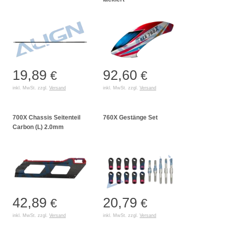
19,89
92,60
€
€
inkl. MwSt. zzgl.
Versand
inkl. MwSt. zzgl.
Versand
700X Chassis Seitenteil
760X Gestänge Set
Carbon (L) 2.0mm
42,89
20,79
€
€
inkl. MwSt. zzgl.
Versand
inkl. MwSt. zzgl.
Versand