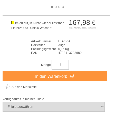
167,98
€
Im Zulauf, in Kürze wieder lieferbar
Lieferzeit ca. 4 bis 6 Wochen*
inkl. MwSt. zzgl.
Versand
Artikelnummer
HD760A
Hersteller
Align
Packungsgewicht
0,15 Kg
EAN
4713413708680
Menge
In den Warenkorb
Auf den Merkzettel
Verfügbarkeit in meiner Filiale