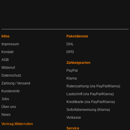
Infos
Paketdienste
Impressum
DHL
Kontakt
DPD
AGB
Zahlungsarten
Widerruf
PayPal
Datenschutz
Klarna
Zahlung / Versand
Ratenzahlung (via PayPal/Klarna)
Kundeninfo
Lastschrift (via PayPal/Klarna)
Jobs
Kreditkarte (via PayPal/Klarna)
Über uns
Sofortüberweisung (Klarna)
News
Vorkasse
Vertrag Widerrufen
Service