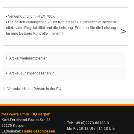
• Verwendung für T-REX 760X
• Die neuen verlängerten 760er Kohlefaser-Hauptblätter verbessern
>
effektiv die Flugstabilität und die Leistung. Erhöhen Sie die Leistung
für eine bessere Kontrolle ... [mehr]
Artikel weiterempfehlen
Artikel günstiger gesehen ?
Verantwortliche Person in der EU
freakware GmbH HQ Kerpen
Karl-Ferdinand-Braun-Str. 33
Tel: +49 (0)2273-60188-0
50170 Kerpen
Mo-Fr: 10-12 Uhr | 14-18 Uhr
Ladenlokal:
Heute geschlossen