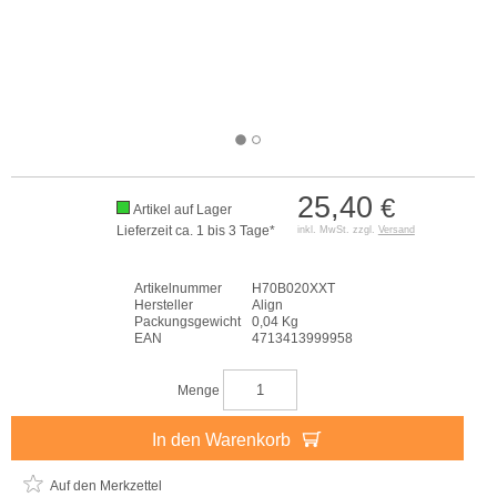
25,40
€
Artikel auf Lager
Lieferzeit ca. 1 bis 3 Tage*
inkl. MwSt. zzgl.
Versand
Artikelnummer
H70B020XXT
Hersteller
Align
Packungsgewicht
0,04 Kg
EAN
4713413999958
Menge
In den Warenkorb
Auf den Merkzettel